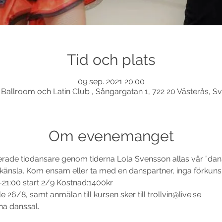
Tid och plats
09 sep. 2021 20:00
 Ballroom och Latin Club , Sångargatan 1, 722 20 Västerås, Sv
Om evenemanget
rade tiodansare genom tiderna Lola Svensson allas vår ”dans
känsla. Kom ensam eller ta med en danspartner, inga förkunsk
0-21:00 start 2/9 Kostnad:1400kr

e 26/8, samt anmälan till kursen sker till trollvin@live.se

ina danssal.
