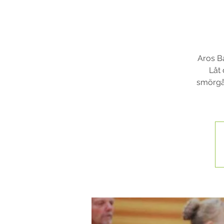
Aros Ba
Låt 
smörgås