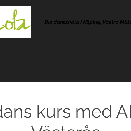
Din dansskola i Köping, Västra Mäl
Kontakt
Om Lola
Frågor & svar
Omdömen
Pres
dans kurs med 