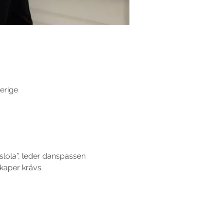
erige
lola”, leder danspassen 
aper krävs.
