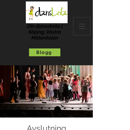
Din dansskola i
Köping, Västra
Mälardalen
Blogg
Avslutning