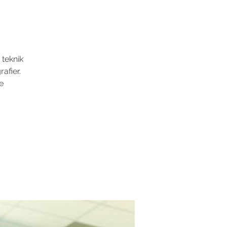
 teknik
afier.
e