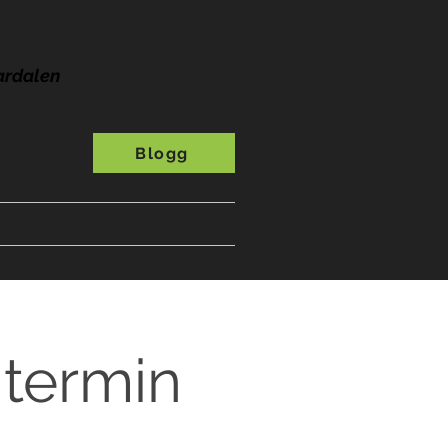
ardalen
Blogg
s
A-Ö
Presentkort
 termin