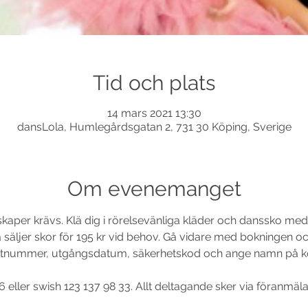
Tid och plats
14 mars 2021 13:30
dansLola, Humlegårdsgatan 2, 731 30 Köping, Sverige
Om evenemanget
nskaper krävs. Klä dig i rörelsevänliga kläder och danssko me
la säljer skor för 195 kr vid behov. Gå vidare med bokningen o
ortnummer, utgångsdatum, säkerhetskod och ange namn på kor
6 eller swish 123 137 98 33. Allt deltagande sker via föranmälan