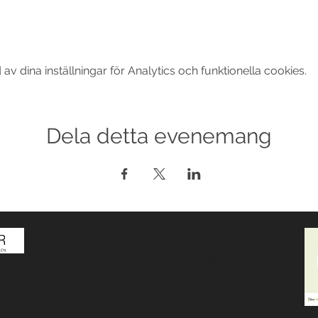
 dina inställningar för Analytics och funktionella cookies.
Dela detta evenemang
© 2017-2026 Med ensamrätt DansLola.
Integritetspolicy
Kommunikatör & Webbredaktör:
Axensjös Kommunikations- och språkvård AB