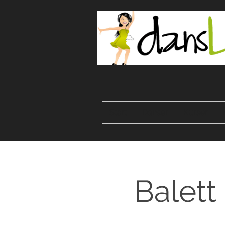
Start
Danser
Kurser
Balett