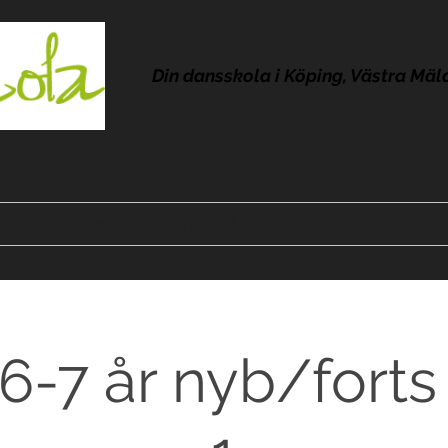
Din dansskola i Köping, Västra Mäl
Kontakt
Om Lola
Frågor & svar
Omdömen
Pres
 6-7 år nyb/forts