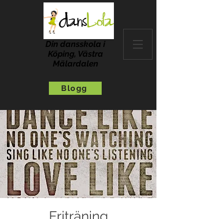
Din dansskola i
Köping, Västra
Mälardalen
Blogg
Friträning