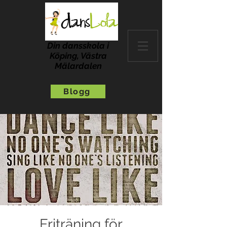
Din dansskola i
Köping, Västra
Mälardalen
Blogg
Friträning för