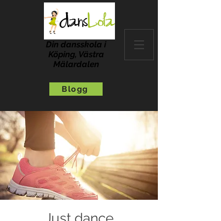
Din dansskola i
Köping, Västra
Mälardalen
Blogg
Just dance