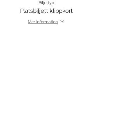
Biljettyp
Platsbiljett klippkort
Mer information
Pris
0,00 kr
Försäljning avslutad
Biljettyp
Just dance 10 ggr
Mer information
Pris
1 100,00 kr