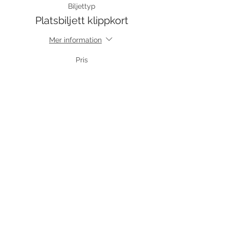
Biljettyp
Platsbiljett klippkort
Mer information
Pris
0,00 kr
Försäljning avslutad
Biljettyp
Just dance 10 ggr
Mer information
Pris
1 100,00 kr
moms inkluderad