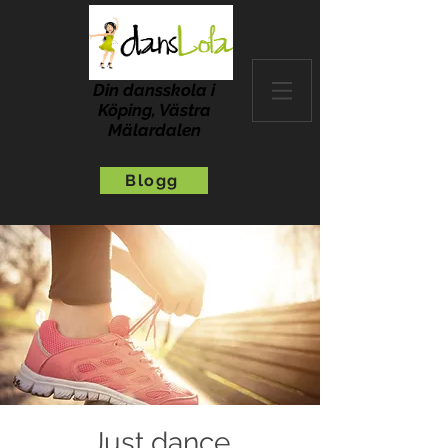
Din dansskola i
Köping, Västra
Mälardalen
Blogg
Just dance