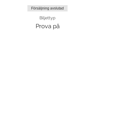
Försäljning avslutad
Biljettyp
Prova på
Mer information
Pris
120,00 kr
Dela detta evenemang