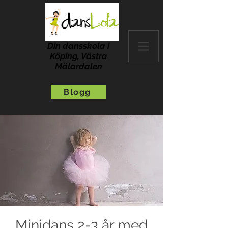
Din dansskola i
Köping, Västra
Mälardalen
Blogg
Minidans 2-3 år med