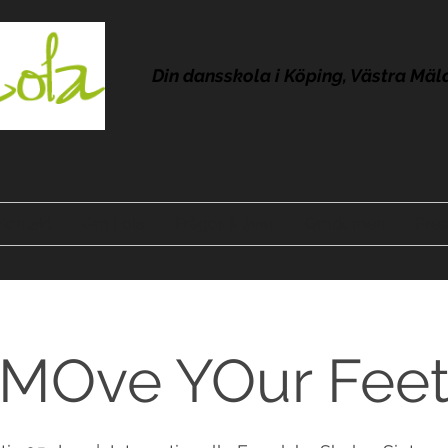
Din dansskola i Köping, Västra Mäl
Kontakt
Om Lola
Frågor & svar
Omdömen
Pres
MOve YOur Fee