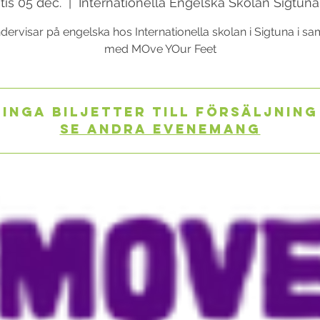
tis 05 dec.
  |  
Internationella Engelska Skolan Sigtuna
dervisar på engelska hos Internationella skolan i Sigtuna i s
med MOve YOur Feet
Inga biljetter till försäljning
Se andra evenemang