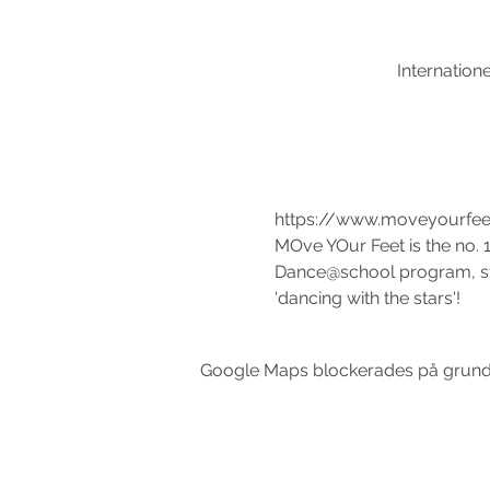
Internation
https://www.moveyourfee
MOve YOur Feet is the no. 1
Dance@school program, stud
'dancing with the stars'!
Google Maps blockerades på grund av