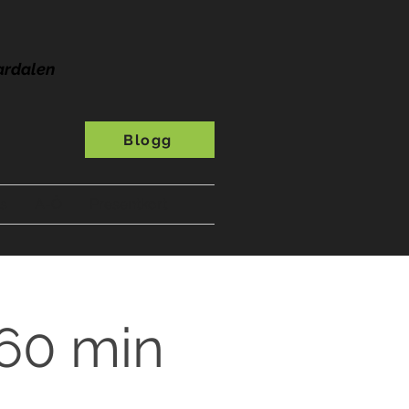
ardalen
Blogg
s
A-Ö
Presentkort
 60 min