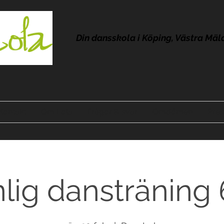
Din dansskola i Köping, Västra Mäl
Kontakt
Om Lola
Frågor & svar
Omdömen
Pres
lig dansträning