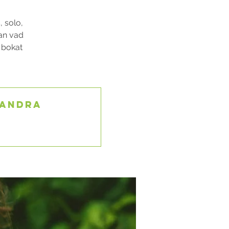
, solo,
lan vad
u bokat
 andra