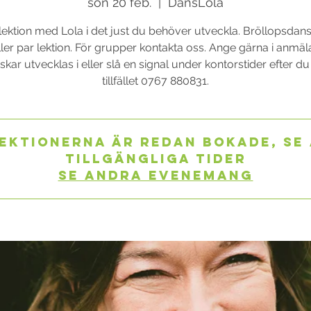
sön 20 feb.
  |  
DansLola
lektion med Lola i det just du behöver utveckla. Bröllopsdans
ler par lektion. För grupper kontakta oss. Ange gärna i anmä
kar utvecklas i eller slå en signal under kontorstider efter d
tillfället 0767 880831.
ektionerna är redan bokade, se
tillgängliga tider
Se andra evenemang