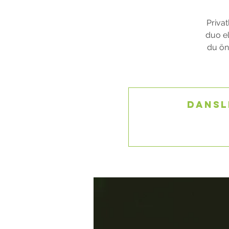
Privat
duo el
du öns
Dansl