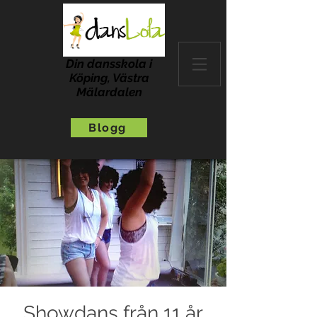
Din dansskola i
Köping, Västra
Mälardalen
Blogg
Showdans från 11 år