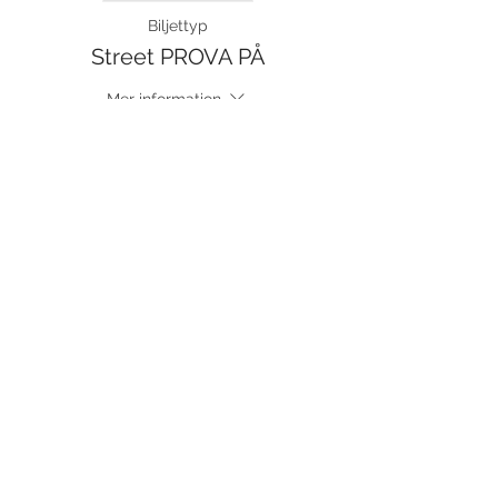
Biljettyp
Street PROVA PÅ
Mer information
Pris
110,00 kr
moms inkluderad
Dela detta evenemang