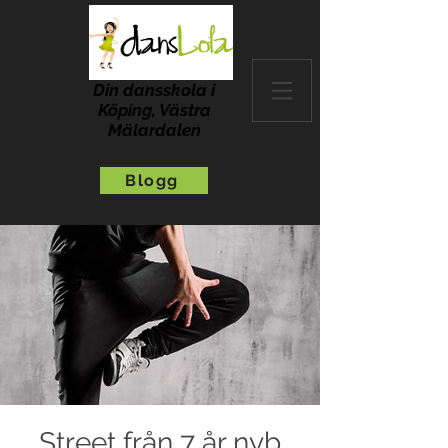
Din dansskola i
Köping, Västra
Mälardalen
Blogg
Street från 7 år nyb