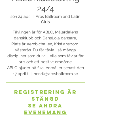
24/4
sön 24 apr.
  |  
Aros Ballroom and Latin
Club
Tävlingen är för ABLC, Mälardalens
dansklubb och DansLola dansare,
Plats är Aerobichallen, Kristiansborg,
Västerås. Du får tävla i så många
discipliner som du vill. Alla som tävlar får
pris och ett positivt omdöme.
ABLC bjuder på fika. Anmäl er senast den
17 april till: henrik@arosballroom.se
Registrering är
stängd
Se andra
evenemang