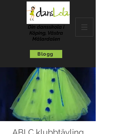
Din dansskola i
Köping, Västra
Mälardalen
Blogg
ABLC klubbtävling