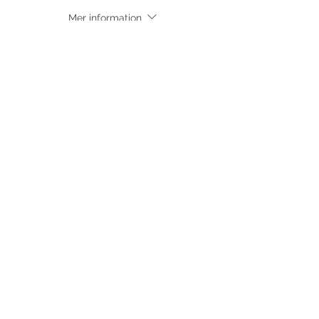
Mer information
Pris
300,00 kr
Dela detta evenemang
©
2017-2026
Med ensamrätt DansLola.
Integritetspolicy