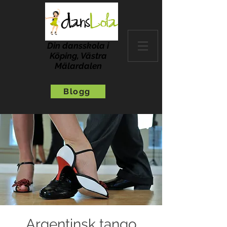
Din dansskola i
Köping, Västra
Mälardalen
Blogg
Argentinsk tango