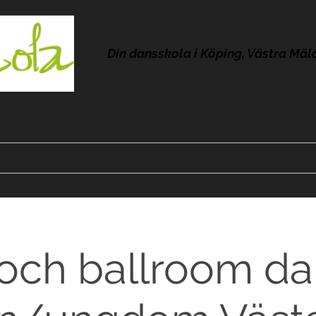
Din dansskola i Köping, Västra Mäl
Kontakt
Om Lola
Frågor & svar
Omdömen
Pres
och ballroom da