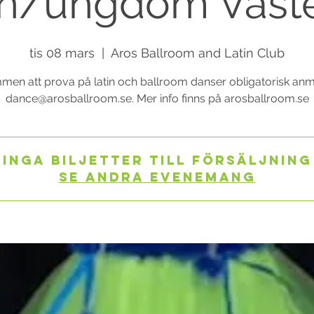
n/ungdom Väst
tis 08 mars
  |  
Aros Ballroom and Latin Club
en att prova på latin och ballroom danser obligatorisk anmä
dance@arosballroom.se. Mer info finns på arosballroom.se
Inga biljetter till försäljning
Se andra evenemang