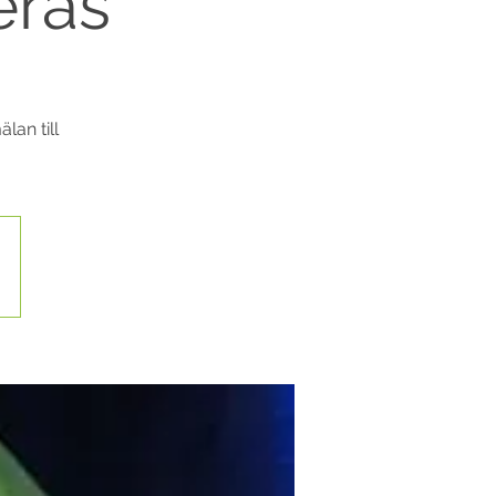
erås
lan till