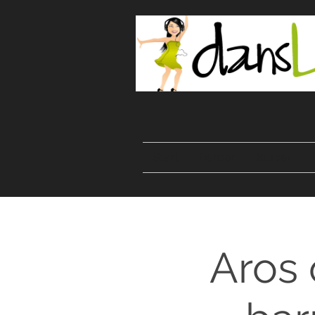
Start
Danser
Kurser
Aros 