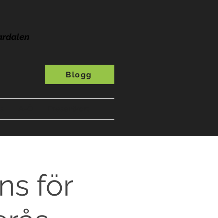
ardalen
Blogg
s
A-Ö
Presentkort
ns för