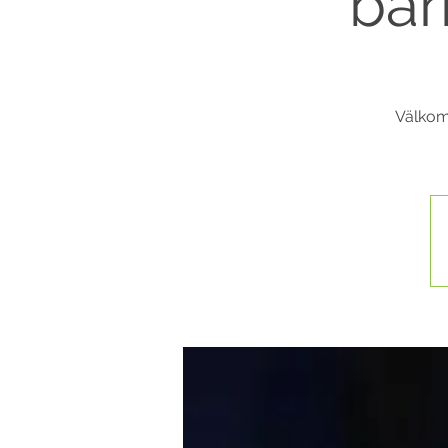
bar
Välkomm