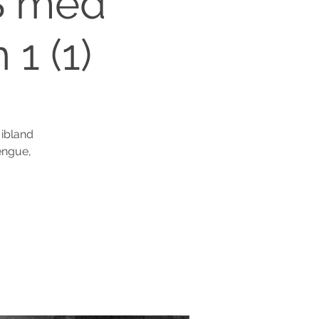
S med
1 (1)
 ibland
engue,