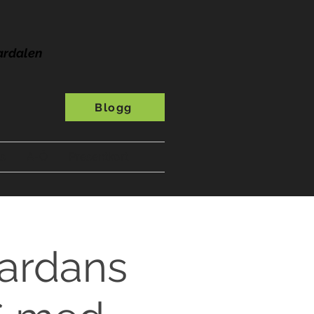
ardalen
Blogg
s
A-Ö
Presentkort
pardans