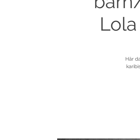
barn
Lola
Här da
karib