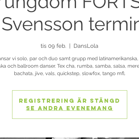
/ungdom FORT
 Svensson termin 
tis 09 feb.
  |  
DansLola
nsar vi solo, par och duo samt grupp med latinamerikanska,
iska och ballroom danser. Tex cha, rumba, samba, salsa, mer
Registrering är stängd
Se andra evenemang