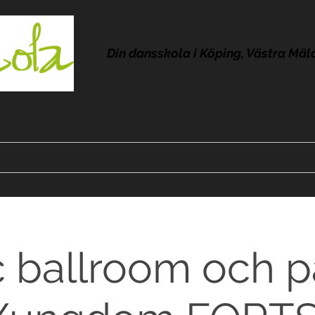
Din dansskola i Köping, Västra Mäl
Kontakt
Om Lola
Frågor & svar
Omdömen
Pres
ic ballroom och 