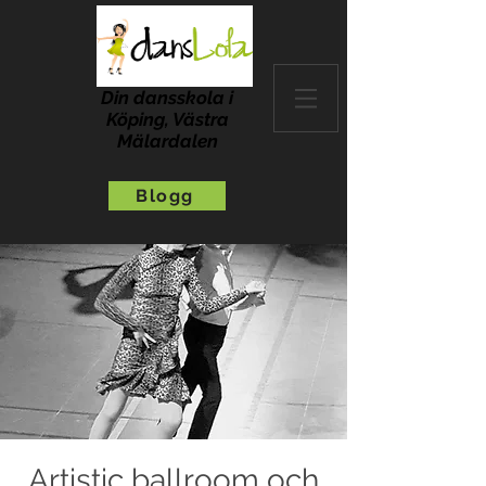
Din dansskola i
Köping, Västra
Mälardalen
Blogg
Artistic ballroom och