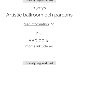
Försäljning avslutad
Biljettyp
Artistic ballroom och pardans
Mer information
Pris
880,00 kr
moms inkluderad
Försäljning avslutad
Biljettyp
Väntelista
Mer information
Pris
0,00 kr