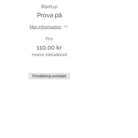
Biljettyp
Prova på
Mer information
Pris
110,00 kr
moms inkluderad
Försäljning avslutad
Biljettyp
Väntelista
Mer information
Pris
0,00 kr