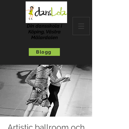
Din dansskola i
Köping, Västra
Mälardalen
Blogg
Artistic ballroom och