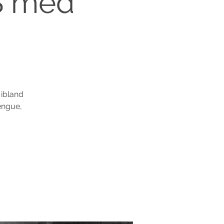
S med
 ibland
engue,