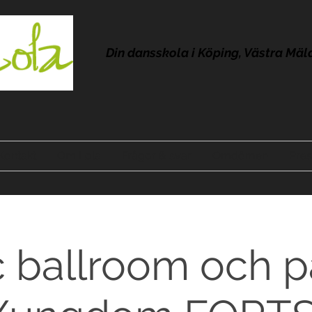
Din dansskola i Köping, Västra Mäl
Kontakt
Om Lola
Frågor & svar
Omdömen
Pres
ic ballroom och 