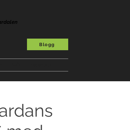
ardalen
Blogg
s
A-Ö
Presentkort
pardans