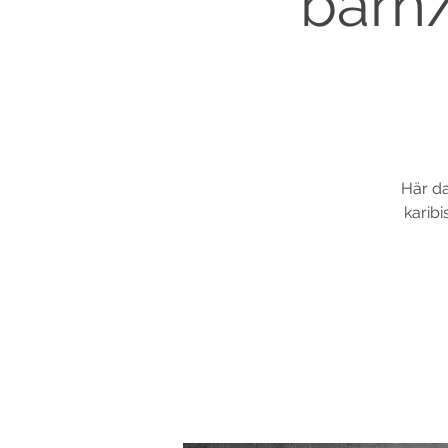
barn
Här da
karib