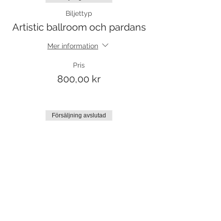
Biljettyp
Artistic ballroom och pardans
Mer information
Pris
800,00 kr
Försäljning avslutad
Biljettyp
Prova på
Mer information
Pris
100,00 kr