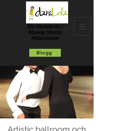
Din dansskola i
Köping, Västra
Mälardalen
Blogg
Artistic ballroom och