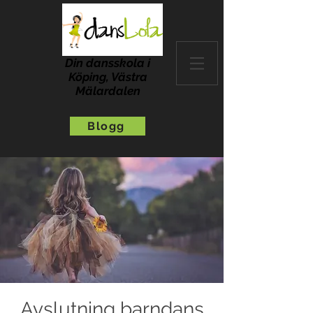
Din dansskola i
Köping, Västra
Mälardalen
Blogg
Avslutning barndans