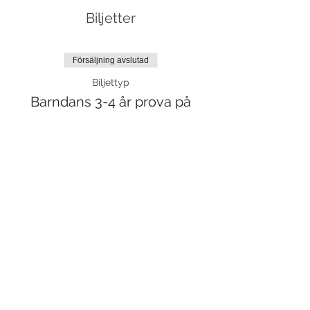
Biljetter
Försäljning avslutad
Biljettyp
Barndans 3-4 år prova på
Mer information
Pris
95,00 kr
moms inkluderad
Dela detta evenemang