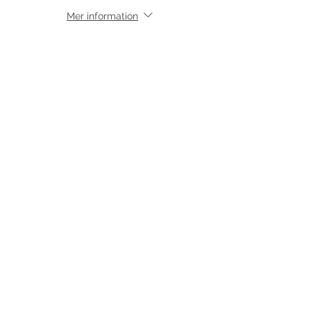
Mer information
Pris
130,00 kr
moms inkluderad
Dela detta evenemang
©
2017-2026
Med ensamrätt DansLola.