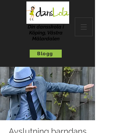
Din dansskola i
Köping, Västra
Mälardalen
Blogg
Avslutning barndans