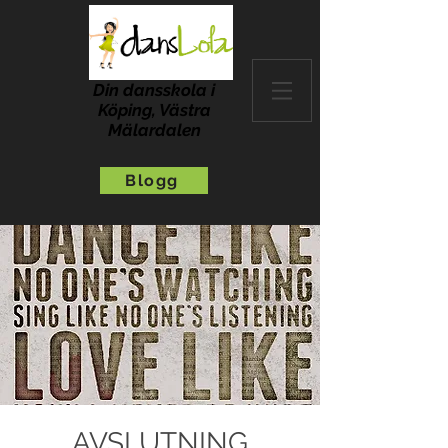
Din dansskola i
Köping, Västra
Mälardalen
Blogg
AVSLUTNING