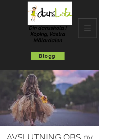
Din dansskola i
Köping, Västra
Mälardalen
Blogg
AVSLUTNING OBS ny