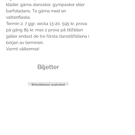
kläder, gärna dansskor, gympaskor eller 
barfotadans. Ta gärna med en 
vattenflaska.
Termin 2, 7 ggr, vecka 13-20, 595 kr, prova 
på gång 85 kr, max 2 prova på tillfällen 
gäller endast de tre första danstillfällena i 
början av terminen.
Varmt välkomna!
Biljetter
Försäljning avslutad
Biljettyp
Avslutning termin 2
Mer information
Pris