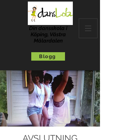
Din dansskola i
Köping, Västra
Mälardalen
Blogg
AVSLUTNING