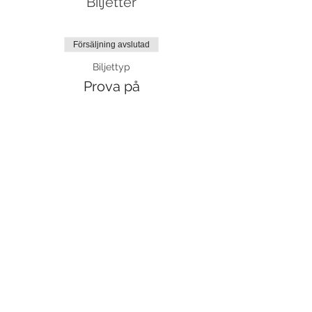
Biljetter
Försäljning avslutad
Biljettyp
Prova på
Mer information
Pris
130,00 kr
moms inkluderad
Dela detta evenemang