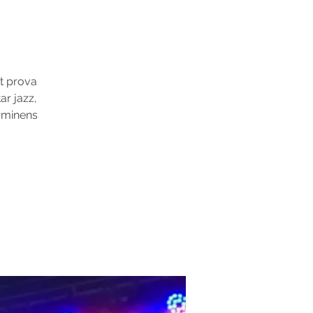
tt prova
ar jazz,
erminens