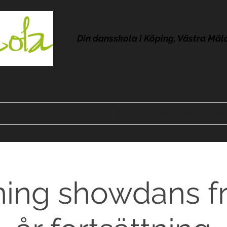
Din dansskola i Köping, Västra Mäl
Kontakt
Om Lola
Frågor & svar
Omdömen
Pres
ning showdans fr