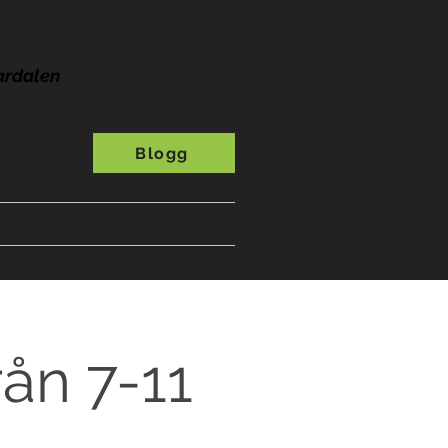
ardalen
Blogg
s
A-Ö
Presentkort
ån 7-11