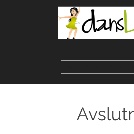
Start
Danser
Kurser
Avslut