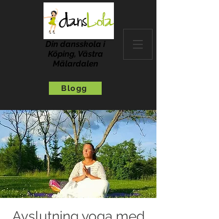
Din dansskola i
Köping, Västra
Mälardalen
Blogg
Avslutning yoga med