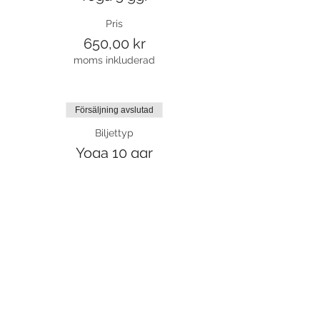
Pris
650,00 kr
moms inkluderad
Försäljning avslutad
Biljettyp
Yoga 10 ggr
Pris
1 300,00 kr
moms inkluderad
Försäljning avslutad
Biljettyp
Platsreservation klippkort