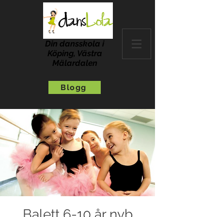
Din dansskola i
Köping, Västra
Mälardalen
Blogg
Balett 6-10 år nyb