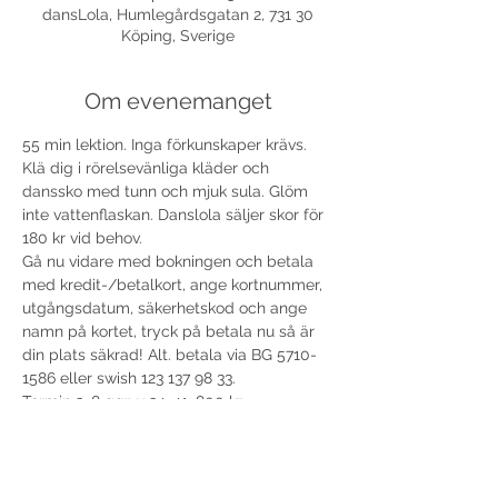
dansLola, Humlegårdsgatan 2, 731 30
Köping, Sverige
Om evenemanget
55 min lektion. Inga förkunskaper krävs. 
Klä dig i rörelsevänliga kläder och 
danssko med tunn och mjuk sula. Glöm 
inte vattenflaskan. Danslola säljer skor för 
180 kr vid behov. 
Gå nu vidare med bokningen och betala 
med kredit-/betalkort, ange kortnummer, 
utgångsdatum, säkerhetskod och ange 
namn på kortet, tryck på betala nu så är 
din plats säkrad! Alt. betala via BG 5710-
1586 eller swish 123 137 98 33.
Termin 3, 8 ggr, v 34-41, 800 kr.
Termin 4, 8 ggr, v 42-50, 800 kr.
Välkomna!