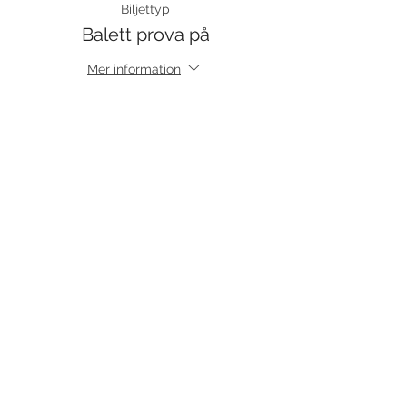
Biljettyp
Balett prova på
Mer information
Pris
110,00 kr
Försäljning avslutad
Biljettyp
Kopia av Balett
Mer information
Pris
440,00 kr