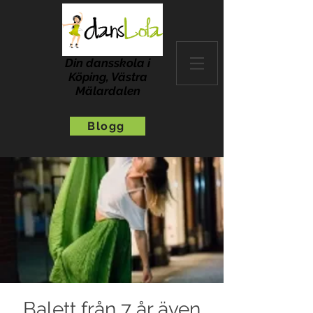
Din dansskola i
Köping, Västra
Mälardalen
Blogg
Balett från 7 år även