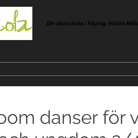
Din dansskola i Köping, Västra Mäl
Kontakt
Om Lola
Frågor & svar
Omdömen
Pres
room danser för 