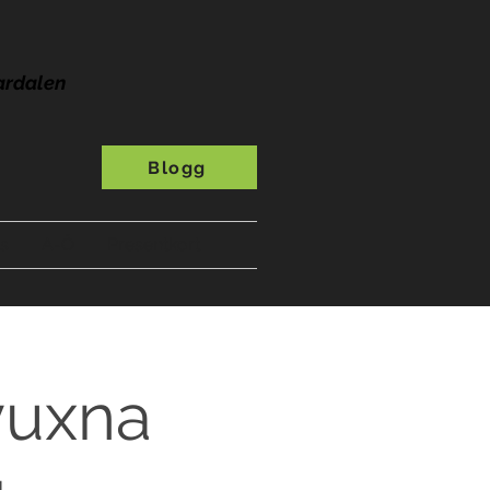
ardalen
Blogg
s
A-Ö
Presentkort
vuxna