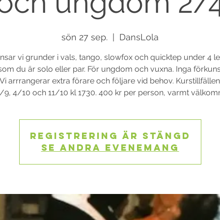
och ungdom 2/
sön 27 sep.
  |  
DansLola
nsar vi grunder i vals, tango, slowfox och quicktep under 4 lek
om du är solo eller par. För ungdom och vuxna. Inga förkun
 Vi arrrangerar extra förare och följare vid behov. Kurstillfällen
/9, 4/10 och 11/10 kl 1730. 400 kr per person, varmt välkom
Registrering är stängd
Se andra evenemang