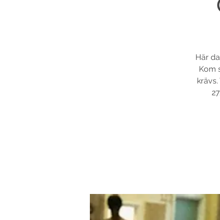
Här da
Kom s
krävs.
27