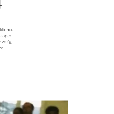
4
tioner.
skaper
: 20/9,
na!