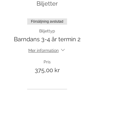
Biljetter
Försäljning avslutad
Biljettyp
Barndans 3-4 år termin 2
Mer information
Pris
375,00 kr
Försäljning avslutad
Biljettyp
Barndans 3-4 år prova på
Mer information