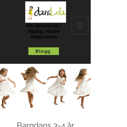
Din dansskola i
Köping, Västra
Mälardalen
Blogg
Barndans 3-4 år