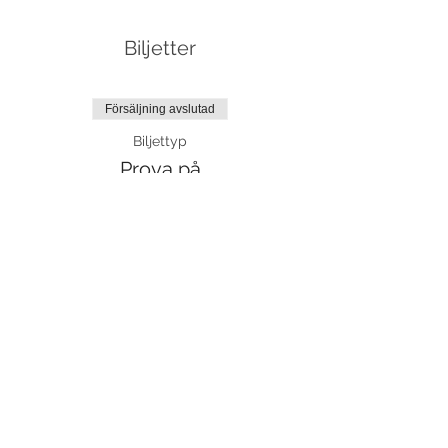
Biljetter
Försäljning avslutad
Biljettyp
Prova på
Mer information
Pris
85,00 kr
moms inkluderad
Dela detta evenemang