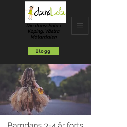
Din dansskola i
Köping, Västra
Mälardalen
Blogg
Barndans 3-4 år forts