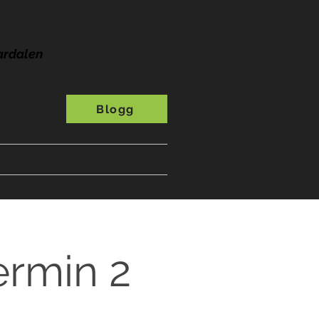
ardalen
Blogg
s
A-Ö
Presentkort
ermin 2