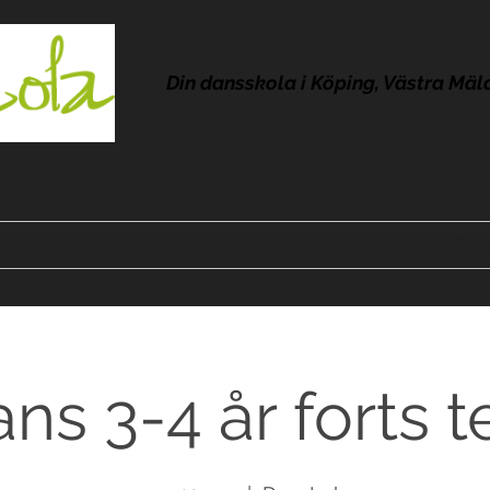
Din dansskola i Köping, Västra Mäl
Kontakt
Om Lola
Frågor & svar
Omdömen
Pres
ns 3-4 år forts t