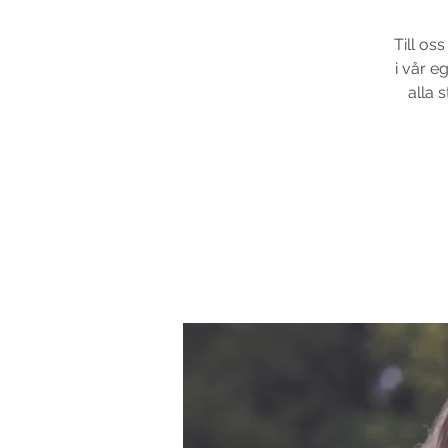
Till os
i vår e
alla s