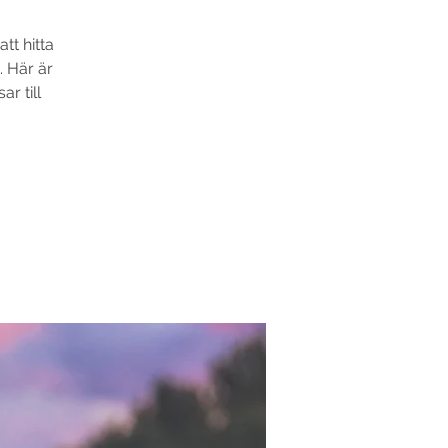
tt hitta
. Här är
ar till