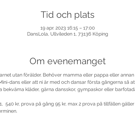
Tid och plats
19 apr. 2023 16:15 – 17:00
DansLola, Ullvileden 1, 73136 Köping
Om evenemanget
r barnet utan förälder. Behöver mamma eller pappa eller ann
ini-dans eller att ni är med och dansar första gångerna så att 
ha bekväma kläder, gärna dansskor, gympaskor eller barfotad
,  540 kr, prova på gång 95 kr, max 2 prova på tillfällen gäller
terminen.