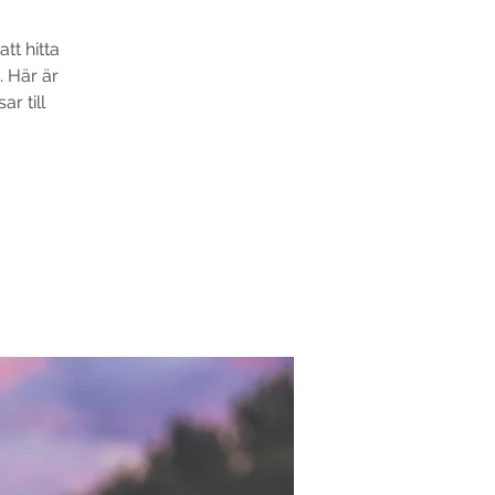
tt hitta
. Här är
ar till