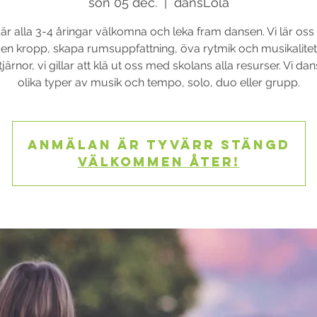
sön 05 dec.
  |  
dansLola
s är alla 3-4 åringar välkomna och leka fram dansen. Vi lär oss a
gen kropp, skapa rumsuppfattning, öva rytmik och musikalitet
tjärnor, vi gillar att klä ut oss med skolans alla resurser. Vi dans
olika typer av musik och tempo, solo, duo eller grupp.
Anmälan är tyvärr stängd
Välkommen åter!