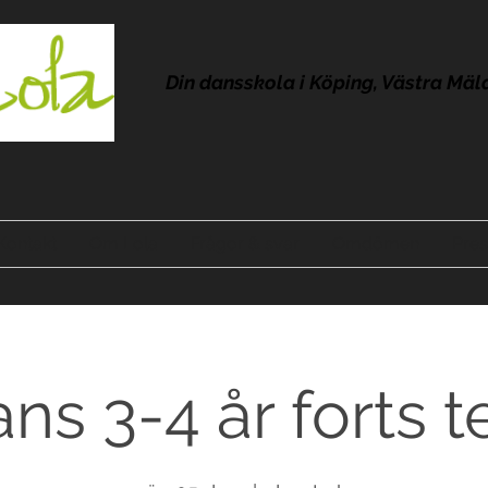
Din dansskola i Köping, Västra Mäl
Kontakt
Om Lola
Frågor & svar
Omdömen
Pres
ns 3-4 år forts t