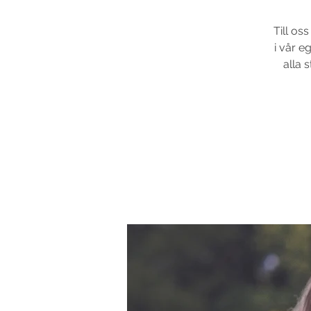
Till os
i vår e
alla s