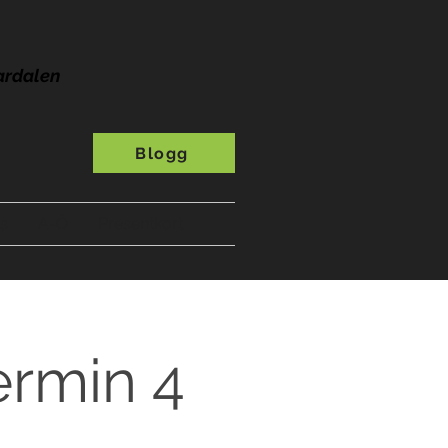
ardalen
Blogg
s
A-Ö
Presentkort
ermin 4