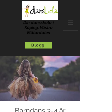
Din dansskola i
Köping, Västra
Mälardalen
Blogg
Barndans 3-4 år