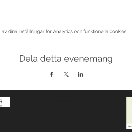
 dina inställningar för Analytics och funktionella cookies.
Dela detta evenemang
© 2017-2026 Med ensamrätt DansLola.
Integritetspolicy
Kommunikatör & Webbredaktör:
Axensjös Kommunikations- och språkvård AB