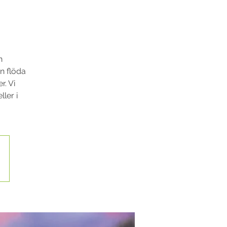
n
en flöda
r. Vi
ller i