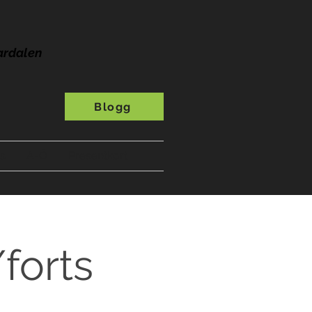
ardalen
Blogg
s
A-Ö
Presentkort
forts