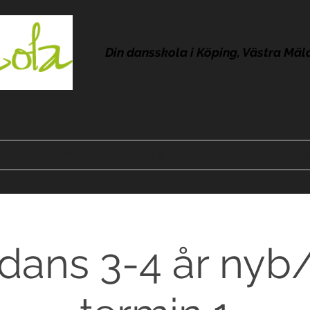
Din dansskola i Köping, Västra Mäl
Kontakt
Om Lola
Frågor & svar
Omdömen
Pres
dans 3-4 år nyb/