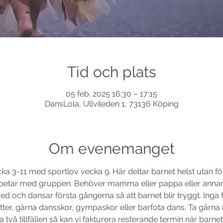
Tid och plats
05 feb. 2025 16:30 – 17:15
DansLola, Ullvileden 1, 73136 Köping
Om evenemanget
ka 3-11 med sportlov vecka 9. Här deltar barnet helst utan förä
arbetar med gruppen. Behöver mamma eller pappa eller anna
d och dansar första gångerna så att barnet blir tryggt. Inga 
ötter, gärna dansskor, gympaskor eller barfota dans. Ta gärna
a två tillfällen så kan vi fakturera resterande termin när barnet