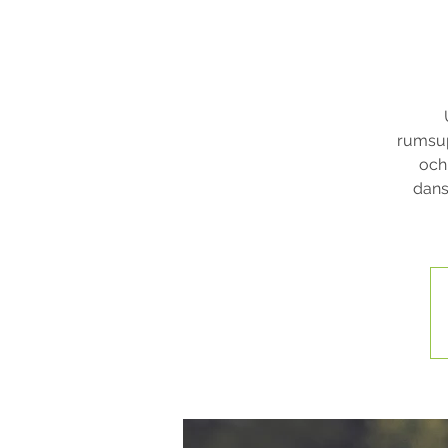
rumsupp
och 
dansa