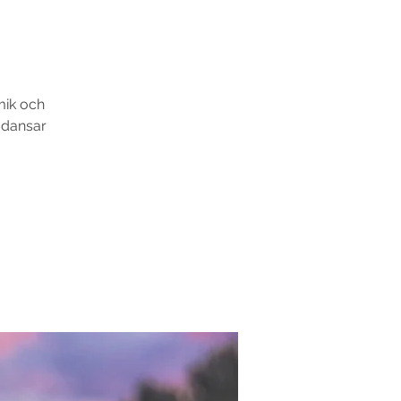
mik och
i dansar