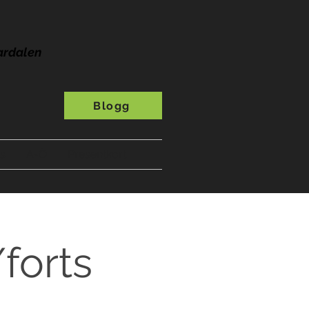
ardalen
Blogg
s
A-Ö
Presentkort
forts