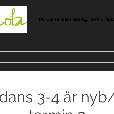
Din dansskola i Köping, Västra Mäl
Kontakt
Om Lola
Frågor & svar
Omdömen
Pres
dans 3-4 år nyb/