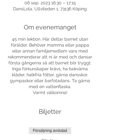
06 sep. 2023 16:30 – 17:15
DansLola, Ullvileden 1, 73136 Köping
Om evenemanget
45 min lektion. Här deltar barnet utan
förälder. Behöver mamma eller pappa
eller annan familjemedlem vara med
rekommenderar att ni är med och dansar
första gångerna så att barnet blir tryggt.
Inga förkunskaper krävs, ha bekväma
kläder, halkfria fötter, gärna dansskor,
gympaskor eller barfotadans. Ta gärna
med en vattenflaska.
Varmt välkomna!
Biljetter
Försäljning avslutad