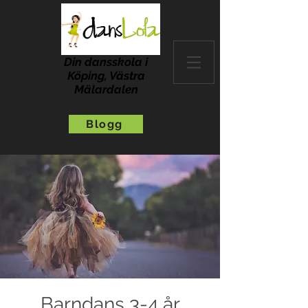
Din dansskola i
Köping, Västra
Mälardalen
Blogg
Barndans 3-4 år