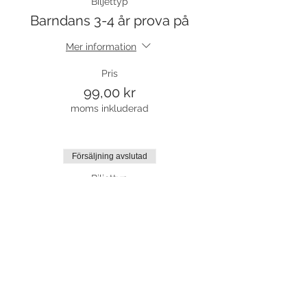
Biljettyp
Barndans 3-4 år prova på
Mer information
Pris
99,00 kr
moms inkluderad
Försäljning avslutad
Biljettyp
Termin 3
Mer information
Pris
570,00 kr
moms inkluderad