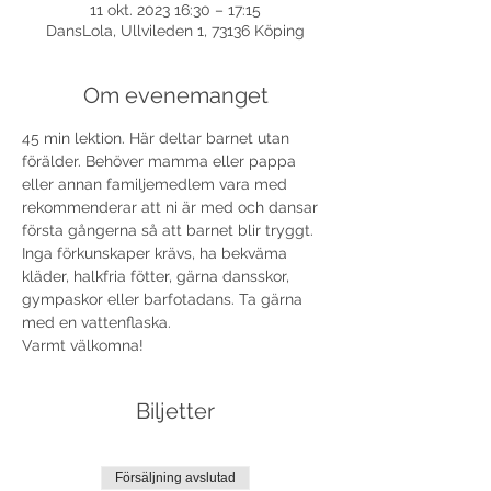
11 okt. 2023 16:30 – 17:15
DansLola, Ullvileden 1, 73136 Köping
Om evenemanget
45 min lektion. Här deltar barnet utan 
förälder. Behöver mamma eller pappa 
eller annan familjemedlem vara med 
rekommenderar att ni är med och dansar 
första gångerna så att barnet blir tryggt. 
Inga förkunskaper krävs, ha bekväma 
kläder, halkfria fötter, gärna dansskor, 
gympaskor eller barfotadans. Ta gärna 
med en vattenflaska.
Varmt välkomna!
Biljetter
Försäljning avslutad