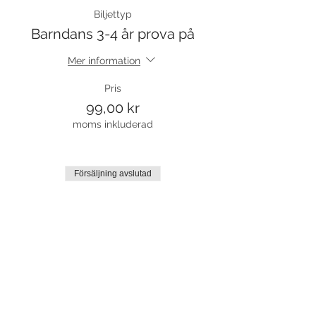
Biljettyp
Barndans 3-4 år prova på
Mer information
Pris
99,00 kr
moms inkluderad
Försäljning avslutad
Biljettyp
Termin 3
Mer information
Pris
760,00 kr
moms inkluderad