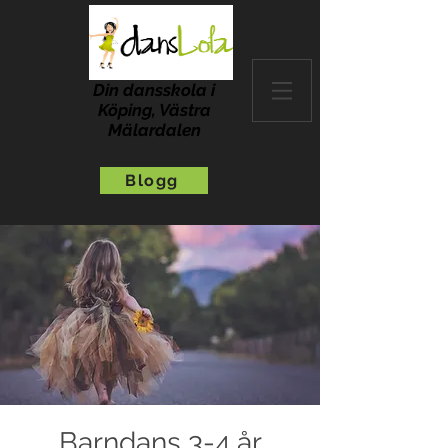
Din dansskola i
Köping, Västra
Mälardalen
Blogg
Barndans 3-4 år