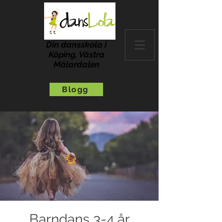
Din dansskola i
Köping, Västra
Mälardalen
Blogg
Barndans 3-4 år