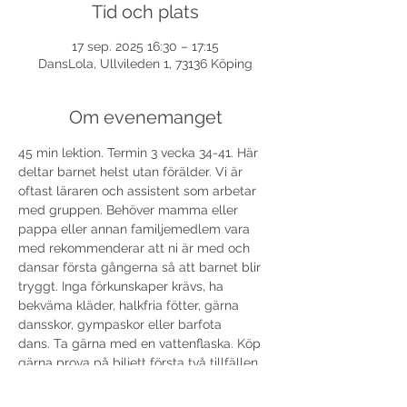
Tid och plats
17 sep. 2025 16:30 – 17:15
DansLola, Ullvileden 1, 73136 Köping
Om evenemanget
45 min lektion. Termin 3 vecka 34-41. Här 
deltar barnet helst utan förälder. Vi är 
oftast läraren och assistent som arbetar 
med gruppen. Behöver mamma eller 
pappa eller annan familjemedlem vara 
med rekommenderar att ni är med och 
dansar första gångerna så att barnet blir 
tryggt. Inga förkunskaper krävs, ha 
bekväma kläder, halkfria fötter, gärna 
dansskor, gympaskor eller barfota 
dans. Ta gärna med en vattenflaska. Köp 
gärna prova på biljett första två tillfällen 
så kan vi fakturera resterande termin när 
barnet bestämt sig för att fortsätta. 