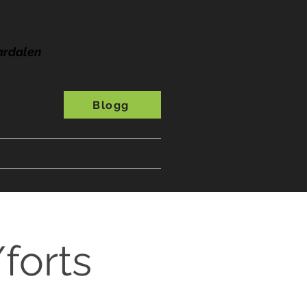
ardalen
Blogg
s
A-Ö
Presentkort
forts