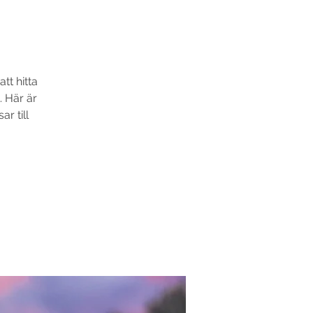
tt hitta
. Här är
ar till