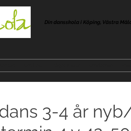
Din dansskola i Köping, Västra Mäl
Kontakt
Om Lola
Frågor & svar
Omdömen
Pres
dans 3-4 år nyb/