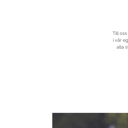
Till os
i vår e
alla s