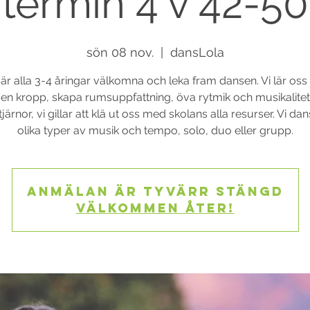
termin 4 v 42-50
sön 08 nov.
  |  
dansLola
s är alla 3-4 åringar välkomna och leka fram dansen. Vi lär oss a
gen kropp, skapa rumsuppfattning, öva rytmik och musikalitet
tjärnor, vi gillar att klä ut oss med skolans alla resurser. Vi dans
olika typer av musik och tempo, solo, duo eller grupp.
Anmälan är tyvärr stängd
Välkommen åter!