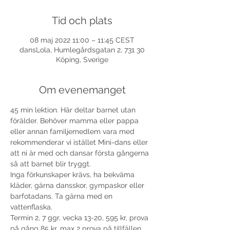
Tid och plats
08 maj 2022 11:00 – 11:45 CEST
dansLola, Humlegårdsgatan 2, 731 30
Köping, Sverige
Om evenemanget
45 min lektion. Här deltar barnet utan 
förälder. Behöver mamma eller pappa 
eller annan familjemedlem vara med 
rekommenderar vi istället Mini-dans eller 
att ni är med och dansar första gångerna 
så att barnet blir tryggt.
Inga förkunskaper krävs, ha bekväma 
kläder, gärna dansskor, gympaskor eller 
barfotadans. Ta gärna med en 
vattenflaska.
Termin 2, 7 ggr, vecka 13-20, 595 kr, prova 
på gång 85 kr, max 2 prova på tillfällen 