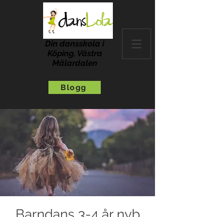
Din dansskola i
Köping, Västra
Mälardalen
Blogg
Barndans 3-4 år nyb