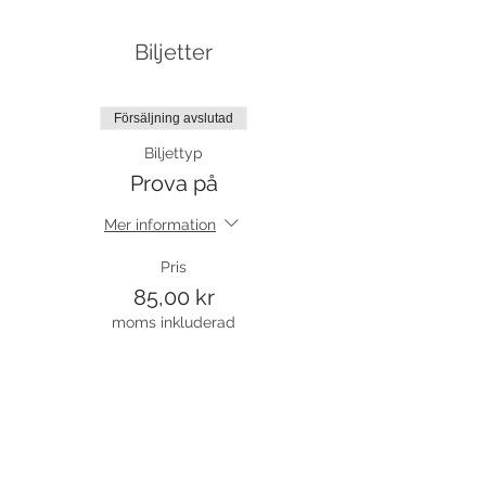
Biljetter
Försäljning avslutad
Biljettyp
Prova på
Mer information
Pris
85,00 kr
moms inkluderad
Försäljning avslutad
Biljettyp
Resterande termin 1