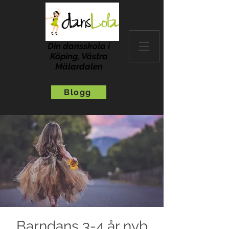
Din dansskola i
Köping, Västra
Mälardalen
Blogg
Barndans 3-4 år nyb