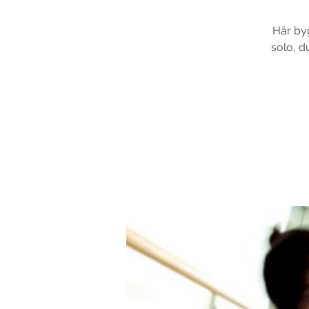
Här byg
solo, d