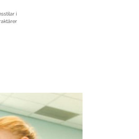
stilar i
raktärer