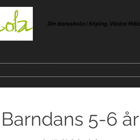
Din dansskola i Köping, Västra Mäl
Kontakt
Om Lola
Frågor & svar
Omdömen
Pres
Barndans 5-6 år