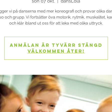
sön 07 okt.
  |  
dansLola
ger vi på danserna med mer koreografi och provar olika dans
uo och grupp. Vi fortsätter öva motorik, rytmik, muskalitet, ka
Anmälan är tyvärr stängd
Välkommen åter!