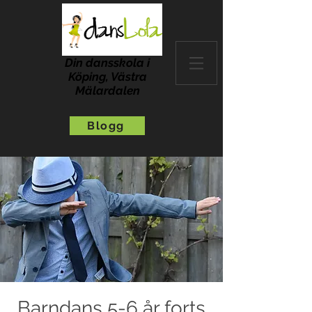
Din dansskola i
Köping, Västra
Mälardalen
Blogg
Barndans 5-6 år forts