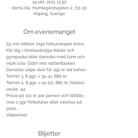
24 okt. 2021 13:30
dansLola, Humlegårdsgatan 2, 731 30
Köping, Sverige
Om evenemanget
55 min lektion. Inga förkunskaper krävs. 
Klä dig i rörelsevänliga kläder och 
gympasko eller danssko med tunn och 
mjuk sula. Glöm inte vattenflaskan. 
Danslola säljer skor för 195 kr vid behov. 
Termin 3, 8 ggr, v 34-41, 880 kr
Termin 4, 8 ggr, v 42-50, 880 kr, höstlov 
vecka  44 
Prova på 110 kr per person och tillfälle, 
max 2 ggr förbetalas eller swishas på 
plats.
Välkomna!
Biljetter