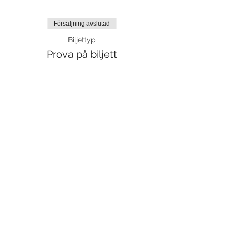
Försäljning avslutad
Biljettyp
Prova på biljett
Mer information
Pris
110,00 kr
moms inkluderad
Dela detta evenemang