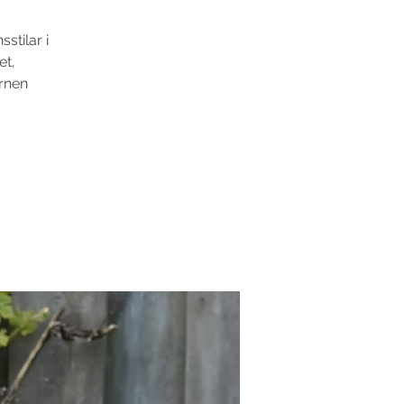
stilar i
et,
arnen