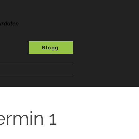
ardalen
Blogg
s
A-Ö
Presentkort
ermin 1