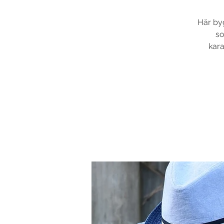
Här byg
so
kara