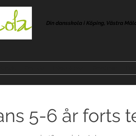
Din dansskola i Köping, Västra Mäl
Kontakt
Om Lola
Frågor & svar
Omdömen
Pres
ns 5-6 år forts t