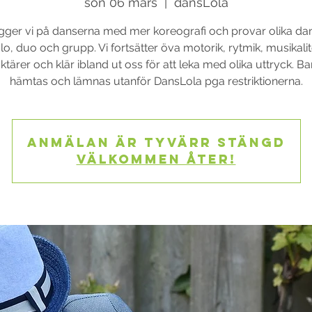
sön 06 mars
  |  
dansLola
ger vi på danserna med mer koreografi och provar olika dans
lo, duo och grupp. Vi fortsätter öva motorik, rytmik, musikalit
ktärer och klär ibland ut oss för att leka med olika uttryck. B
hämtas och lämnas utanför DansLola pga restriktionerna.
Anmälan är tyvärr stängd
Välkommen åter!