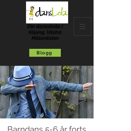
Din dansskola i
Köping, Västra
Mälardalen
Blogg
Barndans 5-6 år forts