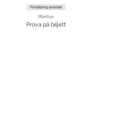
Försäljning avslutad
Biljettyp
Prova på biljett
Mer information
Pris
120,00 kr
moms inkluderad
Dela detta evenemang