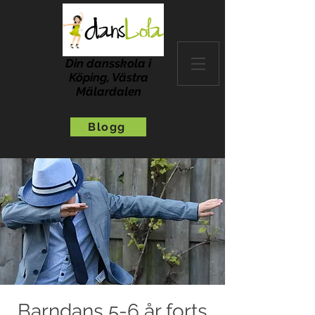
Din dansskola i
Köping, Västra
Mälardalen
Blogg
Barndans 5-6 år forts