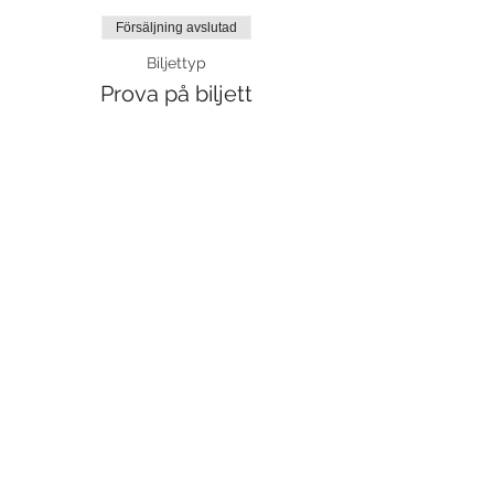
Försäljning avslutad
Biljettyp
Prova på biljett
Mer information
Pris
120,00 kr
moms inkluderad
Dela detta evenemang