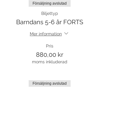
Försäljning avslutad
Biljettyp
Barndans 5-6 år FORTS
Mer information
Pris
880,00 kr
moms inkluderad
Försäljning avslutad
Biljettyp
Prova på biljett
Mer information
Pris
110,00 kr