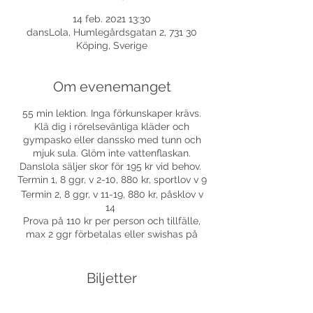
14 feb. 2021 13:30
dansLola, Humlegårdsgatan 2, 731 30
Köping, Sverige
Om evenemanget
55 min lektion. Inga förkunskaper krävs.
Klä dig i rörelsevänliga kläder och
gympasko eller danssko med tunn och
mjuk sula. Glöm inte vattenflaskan.
Danslola säljer skor för 195 kr vid behov.
Termin 1, 8 ggr, v 2-10, 880 kr, sportlov v 9
Termin 2, 8 ggr, v 11-19, 880 kr, påsklov v
14
Prova på 110 kr per person och tillfälle,
max 2 ggr förbetalas eller swishas på
plats.
Välkomna!
Biljetter