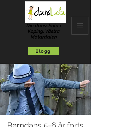
Din dansskola i
Köping, Västra
Mälardalen
Blogg
Barndans 5-6 år forts