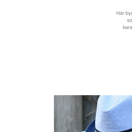
Här byg
so
kara