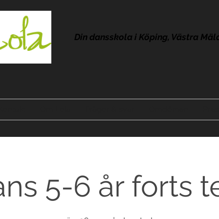
Din dansskola i Köping, Västra Mäl
Kontakt
Om Lola
Frågor & svar
Omdömen
Pres
ns 5-6 år forts t