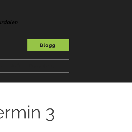
ardalen
Blogg
s
A-Ö
Presentkort
ermin 3