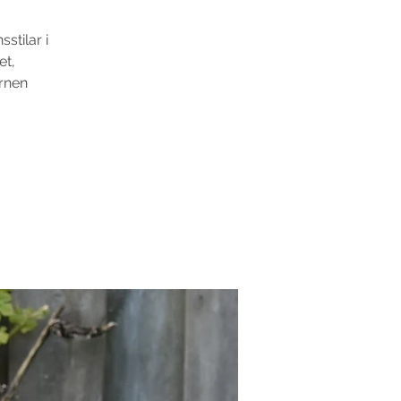
stilar i
et,
arnen