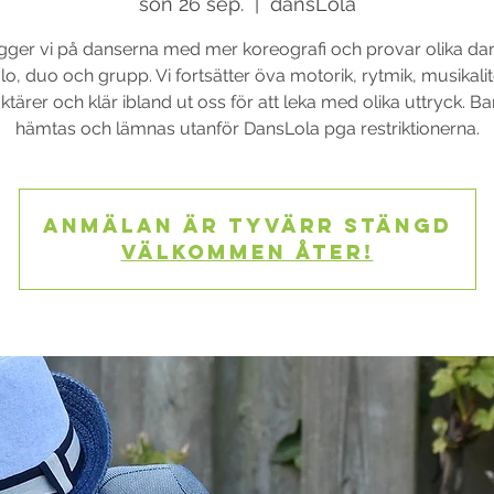
sön 26 sep.
  |  
dansLola
ger vi på danserna med mer koreografi och provar olika dans
lo, duo och grupp. Vi fortsätter öva motorik, rytmik, musikalit
ktärer och klär ibland ut oss för att leka med olika uttryck. B
hämtas och lämnas utanför DansLola pga restriktionerna.
Anmälan är tyvärr stängd
Välkommen åter!