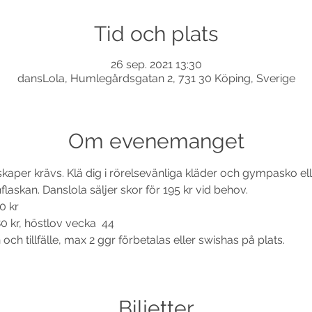
Tid och plats
26 sep. 2021 13:30
dansLola, Humlegårdsgatan 2, 731 30 Köping, Sverige
Om evenemanget
nskaper krävs. Klä dig i rörelsevänliga kläder och gympasko e
laskan. Danslola säljer skor för 195 kr vid behov. 
0 kr
0 kr, höstlov vecka  44 
ch tillfälle, max 2 ggr förbetalas eller swishas på plats.
Biljetter